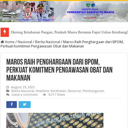
Dorong Ketahanan Pangan, Pemkab Maros Bersama Fapet Unhas Kembang
Home
/
Nasional
/
Berita Nasional
/
Maros Raih Penghargaan dari BPOM,
Perkuat Komitmen Pengawasan Obat dan Makanan
Maros Raih Penghargaan dari BPOM,
Perkuat Komitmen Pengawasan Obat dan
Makanan
August 29, 2025
Berita Nasional
,
Headline
,
Kesehatan
,
Nasional
,
Pembangunan
Leave a comment
4,311 Views