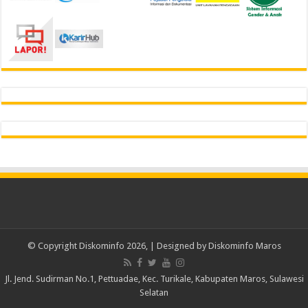
© Copyright Diskominfo 2026,
| Designed by
Diskominfo Maros
Jl. Jend. Sudirman No.1, Pettuadae, Kec. Turikale, Kabupaten Maros, Sulawesi
Selatan