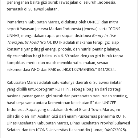
penanganan balita gizi buruk rawat jalan di seluruh Indonesia,
termasuk di Sulawesi Selatan.
Pemerintah Kabupaten Maros, didukung oleh UNICEF dan mitra
seperti Yayasan Jenewa Madani Indonesia (Jenewa) serta ICONS
UNHAS, mengadakan rapat persiapan distribusi
Ready-to-Use
Therapeutic Food (RUTF
). RUTF adalah makanan terapi gizi siap
konsumsi yang tinggi energi, protein, dan nutrisi penting lainnya,
diperuntukkan bagi balita usia 6-59 bulan dengan gizi buruk tanpa
komplikasi medis dan masih memiliki nafsu makan, sesuai
rekomendasi WHO dan KMK no. HK.01.07/MENKES/1341/2024.
Kabupaten Maros adalah satu-satunya daerah di Sulawesi Selatan
yang dipilih untuk program RUTF ini, sebagai bagian dari strategi
nasional penanganan gizi buruk dan percepatan penurunan stunting,
hasil kerja sama antara Kementerian Kesehatan RI dan UNICEF
Indonesia. Rapat yang diadakan di Hotel Grand Town, Maros, ini
dihadiri oleh Tim Asuhan Gizi dari enam Puskesmas penerima RUTF,
Dinas Kesehatan Kabupaten Maros, Dinas Kesehatan Provinsi Sulawesi
Selatan, dan tim ICONS Universitas Hasanuddin (Jumat, 04/07/2025).