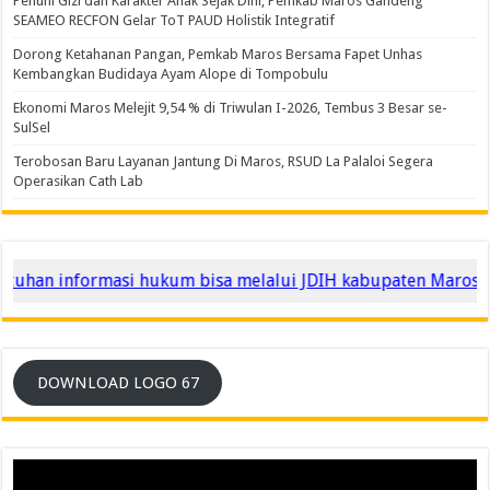
Penuhi Gizi dan Karakter Anak Sejak Dini, Pemkab Maros Gandeng
SEAMEO RECFON Gelar ToT PAUD Holistik Integratif
Dorong Ketahanan Pangan, Pemkab Maros Bersama Fapet Unhas
Kembangkan Budidaya Ayam Alope di Tompobulu
Ekonomi Maros Melejit 9,54 % di Triwulan I-2026, Tembus 3 Besar se-
SulSel
Terobosan Baru Layanan Jantung Di Maros, RSUD La Palaloi Segera
Operasikan Cath Lab
han informasi hukum bisa melalui JDIH kabupaten Maros
DOWNLOAD LOGO 67