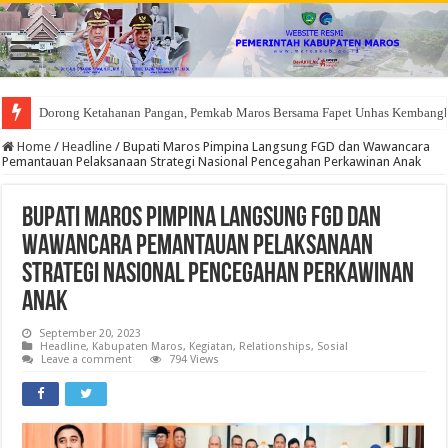
Dorong Ketahanan Pangan, Pemkab Maros Bersama Fapet Unhas Kembang
Home
/
Headline
/
Bupati Maros Pimpina Langsung FGD dan Wawancara
Pemantauan Pelaksanaan Strategi Nasional Pencegahan Perkawinan Anak
Bupati Maros Pimpina Langsung FGD dan
Wawancara Pemantauan Pelaksanaan
Strategi Nasional Pencegahan Perkawinan
Anak
September 20, 2023
Headline
,
Kabupaten Maros
,
Kegiatan
,
Relationships
,
Sosial
Leave a comment
794 Views