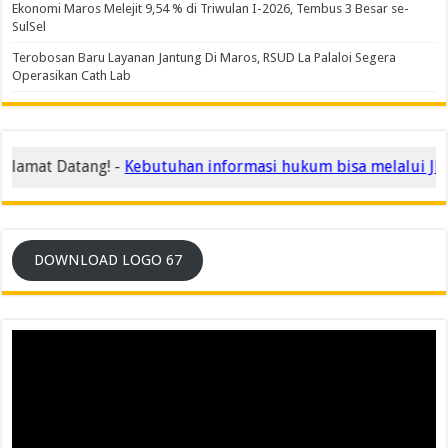
Ekonomi Maros Melejit 9,54 % di Triwulan I-2026, Tembus 3 Besar se-
SulSel
Terobosan Baru Layanan Jantung Di Maros, RSUD La Palaloi Segera
Operasikan Cath Lab
amat Datang! -
Kebutuhan informasi hukum bisa melalui JDIH
DOWNLOAD LOGO 67